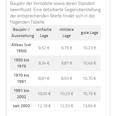
Baujahr der Immobilie sowie deren Standort
beeinflusst. Eine detaillierte Gegenüberstellung
der entsprechenden Werte findet sich in der
folgenden Tabelle.
Baujahr /
einfache
mittlere
gute Lage
Ausstattung
Lage
Lage
Altbau (vor
9,52 €
9,76 €
10,23 €
1950)
1950 bis
9,34 €
9,81 €
10,46 €
1970
1970 bis
8,81 €
8,93 €
10,70 €
1991
1991 bis
10,05 €
10,23 €
10,76 €
2002
seit 2002
12,18 €
12,53 €
13,66 €