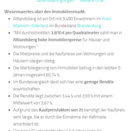
Lebensbedingungen
Weitere Orte
Wissenswertes über den Immobilienmarkt:
Altlandsberg ist ein Ort mit 9.490 Einwohnern im
Kreis
Märkisch-Oderland
im Bundesland
Brandenburg
.
"Mit durchschnittlich
3.810 € pro Quadratmeter
zahlt man in
Altlandsberg hohe Immobilienpreise
für Häuser und
Wohnungen."
Die Mietpreise und die Kaufpreise von Wohnungen und
Häusern steigen stetig.
Die Wertsteigerung von Immobilien betrug in den letzten 5
Jahren insgesamt 65,74 %.
Im Bundesvergleich lässt sich hier eine
geringe Rendite
erwirtschaften.
Die Rendite liegt zwischen 3,44 % und 3,93 % mit einem
Mittelwert von 3,67 %.
Aufgrund des
Kaufpreisfaktors von 25
benötigt der Kaufpreis
sehr lange, bie er durch die Einnahme der Kaltmiete
amortisiert ist.
Das hohe Durchschnittsalter (46,5 Jahre) kann die