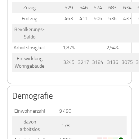
Zuzug
529
546
574
683
634
Fortzug
463
411
506
536
437
Bevölkerungs-
Saldo
Arbeitslosigkeit
1,87%
2,54%
Entwicklung
3245
3217
3184
3136
3075
3
Wohngebäude
Demografie
Einwohnerzahl
9 490
davon
178
arbeitslos