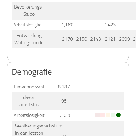
Bevölkerungs-
Saldo
Arbeitslosigkeit
1,16%
1,42%
Entwicklung
2170
2150
2143
2121
2099
2
Wohngebäude
Demografie
Einwohnerzahl
8 187
davon
95
arbeitslos
Arbeitslosigkeit
1,16 %
Bevölkerungswachstum
in den letzten