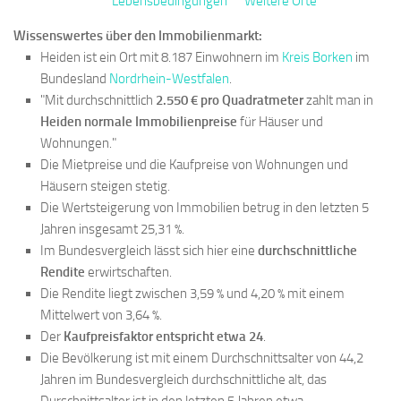
Lebensbedingungen
Weitere Orte
Wissenswertes über den Immobilienmarkt:
Heiden ist ein Ort mit 8.187 Einwohnern im
Kreis Borken
im
Bundesland
Nordrhein-Westfalen
.
"Mit durchschnittlich
2.550 € pro Quadratmeter
zahlt man in
Heiden normale Immobilienpreise
für Häuser und
Wohnungen."
Die Mietpreise und die Kaufpreise von Wohnungen und
Häusern steigen stetig.
Die Wertsteigerung von Immobilien betrug in den letzten 5
Jahren insgesamt 25,31 %.
Im Bundesvergleich lässt sich hier eine
durchschnittliche
Rendite
erwirtschaften.
Die Rendite liegt zwischen 3,59 % und 4,20 % mit einem
Mittelwert von 3,64 %.
Der
Kaufpreisfaktor entspricht etwa 24
.
Die Bevölkerung ist mit einem Durchschnittsalter von 44,2
Jahren im Bundesvergleich durchschnittliche alt, das
Durschnittsalter ist in den letzten 5 Jahren etwa