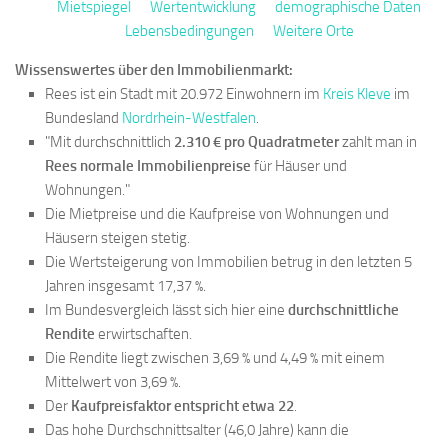
Mietspiegel
Wertentwicklung
demographische Daten
Lebensbedingungen
Weitere Orte
Wissenswertes über den Immobilienmarkt:
Rees ist ein Stadt mit 20.972 Einwohnern im
Kreis Kleve
im
Bundesland
Nordrhein-Westfalen
.
"Mit durchschnittlich
2.310 € pro Quadratmeter
zahlt man in
Rees normale Immobilienpreise
für Häuser und
Wohnungen."
Die Mietpreise und die Kaufpreise von Wohnungen und
Häusern steigen stetig.
Die Wertsteigerung von Immobilien betrug in den letzten 5
Jahren insgesamt 17,37 %.
Im Bundesvergleich lässt sich hier eine
durchschnittliche
Rendite
erwirtschaften.
Die Rendite liegt zwischen 3,69 % und 4,49 % mit einem
Mittelwert von 3,69 %.
Der
Kaufpreisfaktor entspricht etwa 22
.
Das hohe Durchschnittsalter (46,0 Jahre) kann die