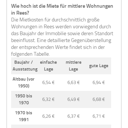
Wie hoch ist die Miete für mittlere Wohnungen
in Rees?
Die Mietkosten für durchschnittlich große
Wohnungen in Rees werden vorwiegend durch
das Baujahr der Immobilie sowie deren Standort
beeinflusst. Eine detaillierte Gegenüberstellung
der entsprechenden Werte findet sich in der
folgenden Tabelle.
Baujahr /
einfache
mittlere
gute Lage
Ausstattung
Lage
Lage
Altbau (vor
6,54 €
6,63 €
6,94 €
1950)
1950 bis
6,32 €
6,49 €
6,68 €
1970
1970 bis
6,26 €
6,37 €
6,71 €
1991