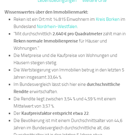
Lebensbedingungen
Weitere Orte
Wissenswertes über den Immobilienmarkt:
Reken ist ein Ort mit 14.815 Einwohnern im
Kreis Borken
im
Bundesland
Nordrhein-Westfalen
.
"Mit durchschnittlich
2.640 € pro Quadratmeter
zahlt man in
Reken normale Immobilienpreise
für Häuser und
Wohnungen."
Die Mietpreise und die Kaufpreise von Wohnungen und
Häusern steigen stetig.
Die Wertsteigerung von Immobilien betrug in den letzten 5
Jahren insgesamt 33,64 %.
Im Bundesvergleich lässt sich hier eine
durchschnittliche
Rendite
erwirtschaften.
Die Rendite liegt zwischen 3,54 % und 4,59 % mit einem
Mittelwert von 3,57 %.
Der
Kaufpreisfaktor entspricht etwa 22
.
Die Bevölkerung ist mit einem Durchschnittsalter von 44,6
Jahren im Bundesvergleich durchschnittliche alt, das
Durschnittsalter ist in den letzten 5 Jahren etwa