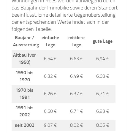
Wohnungen in Rees werden vorwiegend durch
das Baujahr der Immobilie sowie deren Standort
beeinflusst. Eine detaillierte Gegenüberstellung
der entsprechenden Werte findet sich in der
folgenden Tabelle.
Baujahr /
einfache
mittlere
gute Lage
Ausstattung
Lage
Lage
Altbau (vor
6,54 €
6,63 €
6,94 €
1950)
1950 bis
6,32 €
6,49 €
6,68 €
1970
1970 bis
6,26 €
6,37 €
6,71 €
1991
1991 bis
6,60 €
6,71 €
6,83 €
2002
seit 2002
9,07 €
8,02 €
8,05 €