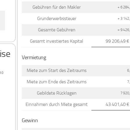
Gebühren für den Makler
+ 6 284
Grunderwerbssteuer
+ 3 142
Gesamte Gebühren
= 9 426
Gesamt investiertes Kapital
99 206,49 €
ise
Vermietung
Miete zum Start des Zeitraums
6
Miete zum Ende des Zeitraums
7
Gebildete Rücklagen
7 920
Einnahmen durch Miete gesamt
43 401,40 €
Gewinn