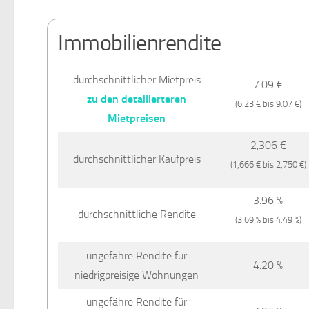
Immobilienrendite
durchschnittlicher Mietpreis
7.09 €
zu den detailierteren
(6.23 € bis 9.07 €)
Mietpreisen
2,306 €
durchschnittlicher Kaufpreis
(1,666 € bis 2,750 €)
3.96 %
durchschnittliche Rendite
(3.69 % bis 4.49 %)
ungefähre Rendite für
4.20 %
niedrigpreisige Wohnungen
ungefähre Rendite für