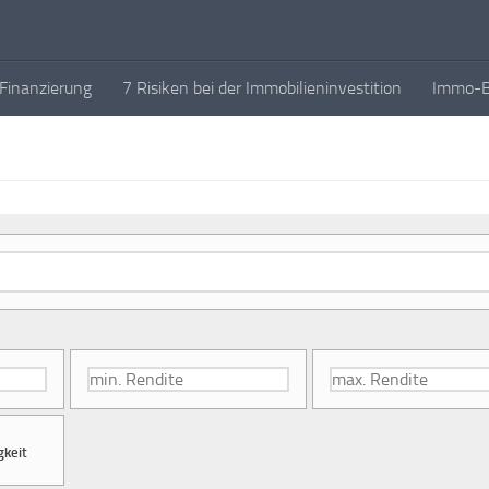
Finanzierung
7 Risiken bei der Immobilieninvestition
Immo-Bl
Suche
nach:
gkeit