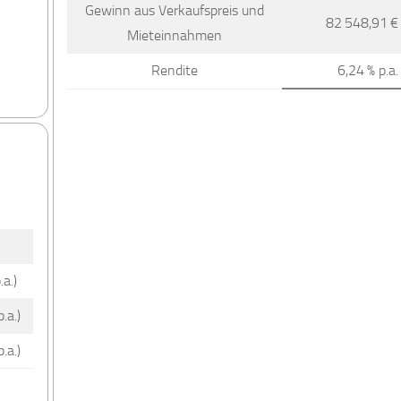
Gewinn aus Verkaufspreis und
82 548,91 €
Mieteinnahmen
Rendite
6,24 % p.a.
a.)
.a.)
.a.)